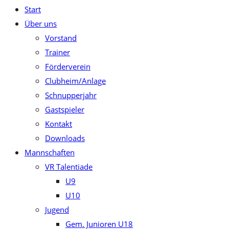
Start
close
Über uns
the
Vorstand
search
Trainer
panel.
Förderverein
Clubheim/Anlage
Schnupperjahr
Gastspieler
Kontakt
Downloads
Mannschaften
VR Talentiade
U9
U10
Jugend
Gem. Junioren U18