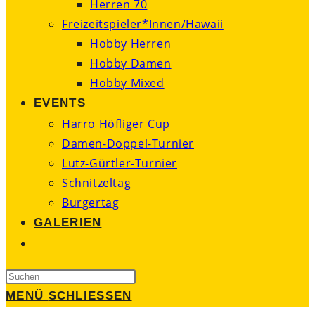
Herren 70
Freizeitspieler*Innen/Hawaii
Hobby Herren
Hobby Damen
Hobby Mixed
EVENTS
Harro Höfliger Cup
Damen-Doppel-Turnier
Lutz-Gürtler-Turnier
Schnitzeltag
Burgertag
GALERIEN
WEBSITE-
SUCHE
Press
UMSCHALTEN
Escape
MENÜ
SCHLIESSEN
to