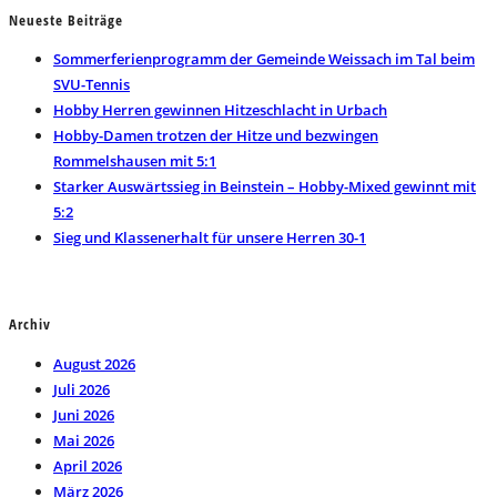
Neueste Beiträge
close
the
Sommerferienprogramm der Gemeinde Weissach im Tal beim
search
SVU-Tennis
panel.
Hobby Herren gewinnen Hitzeschlacht in Urbach
Hobby-Damen trotzen der Hitze und bezwingen
Rommelshausen mit 5:1
Starker Auswärtssieg in Beinstein – Hobby-Mixed gewinnt mit
5:2
Sieg und Klassenerhalt für unsere Herren 30-1
Archiv
August 2026
Juli 2026
Juni 2026
Mai 2026
April 2026
März 2026