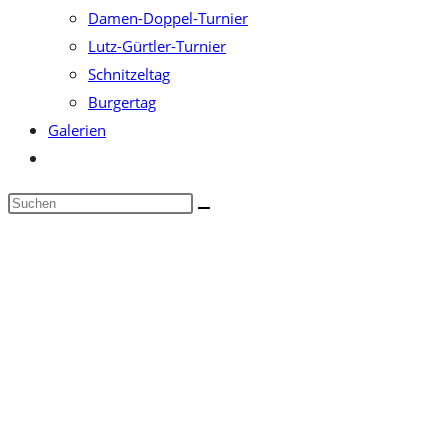
Damen-Doppel-Turnier
Lutz-Gürtler-Turnier
Schnitzeltag
Burgertag
Galerien
Website-
Suche
Diese
umschalten
Website
durchsuchen