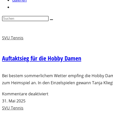
Galerien
Website-
Suche
Diese
umschalten
Website
durchsuchen
SVU Tennis
Auftaktsieg für die Hobby Damen
Bei bestem sommerlichem Wetter empfing die Hobby Damenm
zum Heimspiel an. In den Einzelspielen gewann Tanja Kliegl
für
Kommentare deaktiviert
Auftaktsieg
31. Mai 2025
für
SVU Tennis