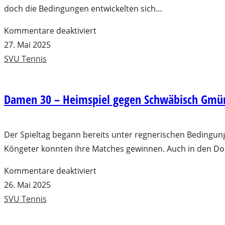
gegen
doch die Bedingungen entwickelten sich…
Allmersbach
für
Kommentare deaktiviert
im
Herren
27. Mai 2025
Tal
30/1
SVU Tennis
holen
sich
Damen 30 – Heimspiel gegen Schwäbisch Gmü
den
Auswärtssieg
–
Der Spieltag begann bereits unter regnerischen Bedingung
7:2
Köngeter konnten ihre Matches gewinnen. Auch in den Dopp
in
für
Kommentare deaktiviert
Birkmannsweiler
Damen
26. Mai 2025
30
SVU Tennis
–