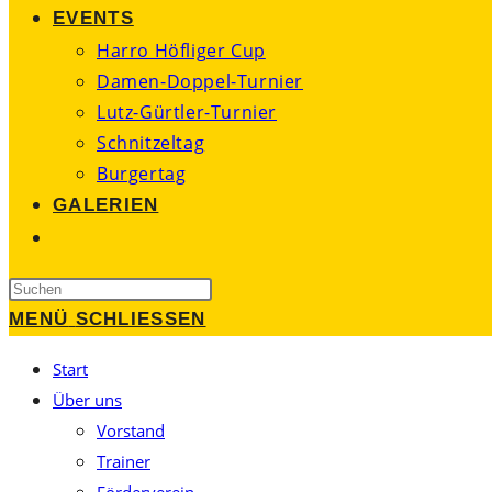
EVENTS
Harro Höfliger Cup
Damen-Doppel-Turnier
Lutz-Gürtler-Turnier
Schnitzeltag
Burgertag
GALERIEN
WEBSITE-
SUCHE
Press
UMSCHALTEN
Escape
MENÜ
SCHLIESSEN
to
Start
close
Über uns
the
Vorstand
search
Trainer
panel.