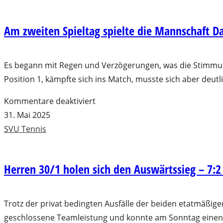
die
Hobby
Am zweiten Spieltag spielte die Mannschaft 
Damen
Es begann mit Regen und Verzögerungen, was die Stimmung 
Position 1, kämpfte sich ins Match, musste sich aber deutli
für
Kommentare deaktiviert
Am
31. Mai 2025
zweiten
SVU Tennis
Spieltag
spielte
Herren 30/1 holen sich den Auswärtssieg – 7:2
die
Mannschaft
Damen
Trotz der privat bedingten Ausfälle der beiden etatmäßig
I
geschlossene Teamleistung und konnte am Sonntag einen 