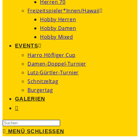
Herren 70
Freizeitspieler*Innen/Hawaii
Hobby Herren
Hobby Damen
Hobby Mixed
EVENTS
Harro Höfliger Cup
Damen-Doppel-Turnier
Lutz-Gürtler-Turnier
Schnitzeltag
Burgertag
GALERIEN
WEBSITE-
SUCHE
Press
UMSCHALTEN
Escape
MENÜ
SCHLIESSEN
to