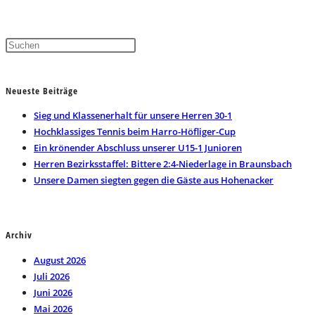
Press
Escape
to
Neueste Beiträge
close
the
Sieg und Klassenerhalt für unsere Herren 30-1
search
Hochklassiges Tennis beim Harro-Höfliger-Cup
panel.
Ein krönender Abschluss unserer U15-1 Junioren
Herren Bezirksstaffel: Bittere 2:4-Niederlage in Braunsbach
Unsere Damen siegten gegen die Gäste aus Hohenacker
Archiv
August 2026
Juli 2026
Juni 2026
Mai 2026