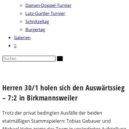
Damen-Doppel-Turnier
Lutz-Gürtler-Turnier
Schnitzeltag
Burgertag
Galerien
Website-
Suche
Diese
umschalten
Website
durchsuchen
Herren 30/1 holen sich den Auswärtssieg
– 7:2 in Birkmannsweiler
Trotz der privat bedingten Ausfälle der beiden
etatmäßigen Stammspielern: Tobias Gebauer und
Michael Hahn zeigte das Team in veränderter Aufstellung