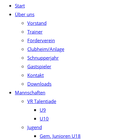
Start
close
Über uns
the
Vorstand
search
Trainer
panel.
Förderverein
Clubheim/Anlage
Schnupperjahr
Gastspieler
Kontakt
Downloads
Mannschaften
VR Talentiade
U9
U10
Jugend
Gem. Junioren U18