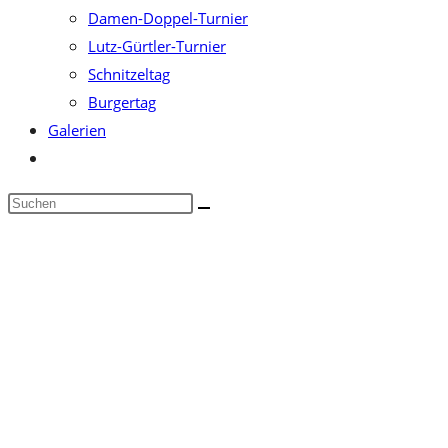
Damen-Doppel-Turnier
Lutz-Gürtler-Turnier
Schnitzeltag
Burgertag
Galerien
Website-
Suche
Diese
umschalten
Website
durchsuchen