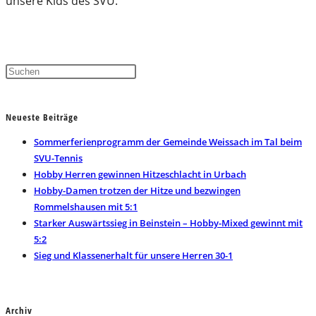
unsere Kids des SVU.
Press
Escape
to
Neueste Beiträge
close
the
Sommerferienprogramm der Gemeinde Weissach im Tal beim
search
SVU-Tennis
panel.
Hobby Herren gewinnen Hitzeschlacht in Urbach
Hobby-Damen trotzen der Hitze und bezwingen
Rommelshausen mit 5:1
Starker Auswärtssieg in Beinstein – Hobby-Mixed gewinnt mit
5:2
Sieg und Klassenerhalt für unsere Herren 30-1
Archiv