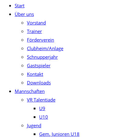
Start
close
Über uns
the
Vorstand
search
Trainer
panel.
Förderverein
Clubheim/Anlage
Schnupperjahr
Gastspieler
Kontakt
Downloads
Mannschaften
VR Talentiade
U9
U10
Jugend
Gem. Junioren U18