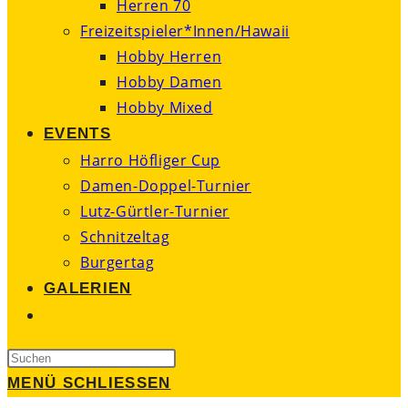
Herren 70
Freizeitspieler*Innen/Hawaii
Hobby Herren
Hobby Damen
Hobby Mixed
EVENTS
Harro Höfliger Cup
Damen-Doppel-Turnier
Lutz-Gürtler-Turnier
Schnitzeltag
Burgertag
GALERIEN
WEBSITE-
SUCHE
Press
UMSCHALTEN
Escape
MENÜ
SCHLIESSEN
to