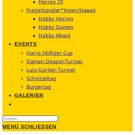
Herren 70
Freizeitspieler*Innen/Hawaii
Hobby Herren
Hobby Damen
Hobby Mixed
EVENTS
Harro Höfliger Cup
Damen-Doppel-Turnier
Lutz-Gürtler-Turnier
Schnitzeltag
Burgertag
GALERIEN
WEBSITE-
SUCHE
Press
UMSCHALTEN
Escape
MENÜ
SCHLIESSEN
to