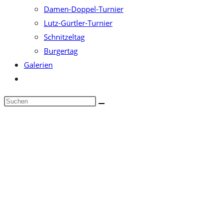
Damen-Doppel-Turnier
Lutz-Gürtler-Turnier
Schnitzeltag
Burgertag
Galerien
Website-
Suche
Diese
umschalten
Website
durchsuchen