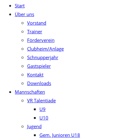
Start
close
Über uns
the
Vorstand
search
Trainer
panel.
Förderverein
Clubheim/Anlage
Schnupperjahr
Gastspieler
Kontakt
Downloads
Mannschaften
VR Talentiade
U9
U10
Jugend
Gem. Junioren U18