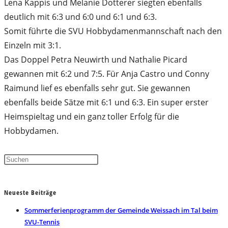
Lena Kappis und Melanie Dotterer siegten ebenfalls
deutlich mit 6:3 und 6:0 und 6:1 und 6:3.
Somit führte die SVU Hobbydamenmannschaft nach den
Einzeln mit 3:1.
Das Doppel Petra Neuwirth und Nathalie Picard
gewannen mit 6:2 und 7:5. Für Anja Castro und Conny
Raimund lief es ebenfalls sehr gut. Sie gewannen
ebenfalls beide Sätze mit 6:1 und 6:3. Ein super erster
Heimspieltag und ein ganz toller Erfolg für die
Hobbydamen.
Press
Escape
to
Neueste Beiträge
close
the
Sommerferienprogramm der Gemeinde Weissach im Tal beim
search
SVU-Tennis