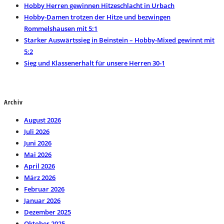
panel.
Hobby Herren gewinnen Hitzeschlacht in Urbach
Hobby-Damen trotzen der Hitze und bezwingen
Rommelshausen mit 5:1
Starker Auswärtssieg in Beinstein – Hobby-Mixed gewinnt mit
5:2
Sieg und Klassenerhalt für unsere Herren 30-1
Archiv
August 2026
Juli 2026
Juni 2026
Mai 2026
April 2026
März 2026
Februar 2026
Januar 2026
Dezember 2025
Oktober 2025