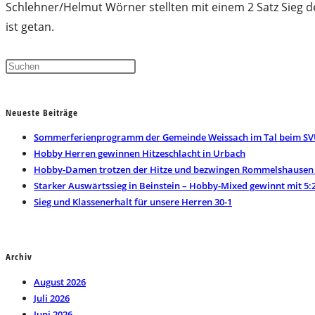
Schlehner/Helmut Wörner stellten mit einem 2 Satz Sieg de
ist getan.
Press
Escape
to
Neueste Beiträge
close
the
Sommerferienprogramm der Gemeinde Weissach im Tal beim SV
search
Hobby Herren gewinnen Hitzeschlacht in Urbach
panel.
Hobby-Damen trotzen der Hitze und bezwingen Rommelshausen 
Starker Auswärtssieg in Beinstein – Hobby-Mixed gewinnt mit 5:
Sieg und Klassenerhalt für unsere Herren 30-1
Archiv
August 2026
Juli 2026
Juni 2026