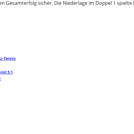
n Gesamterfolg sicher. Die Niederlage im Doppel 1 spielte k
U-Tennis
mit 5:1
2