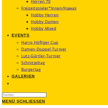
Herren 70
Freizeitspieler*Innen/Hawaii
Hobby Herren
Hobby Damen
Hobby Mixed
EVENTS
Harro Höfliger Cup
Damen-Doppel-Turnier
Lutz-Gürtler-Turnier
Schnitzeltag
Burgertag
GALERIEN
WEBSITE-
SUCHE
Press
UMSCHALTEN
Escape
MENÜ
SCHLIESSEN
to