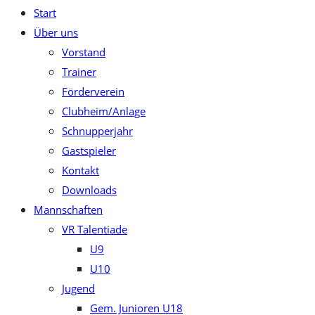
Start
close
Über uns
the
Vorstand
search
Trainer
panel.
Förderverein
Clubheim/Anlage
Schnupperjahr
Gastspieler
Kontakt
Downloads
Mannschaften
VR Talentiade
U9
U10
Jugend
Gem. Junioren U18