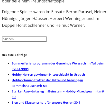
oder bei einem Freundschaftsspiel.
Folgende Spieler waren im Einsatz: Bernd Parusel, Heiner
Hönnige, Jürgen Häusser, Herbert Wenninger und im
Doppel Horst Schlehner und Helmut Wörner.
Press
Escape
to
Neueste Beiträge
close
the
Sommerferienprogramm der Gemeinde Weissach im Tal beim
search
SVU-Tennis
panel.
Hobby Herren gewinnen Hitzeschlacht in Urbach
Hobby-Damen trotzen der Hitze und bezwingen
Rommelshausen mit 5:1
Starker Auswärtssieg in Beinstein – Hobby-Mixed gewinnt mit
5:2
Sieg und Klassenerhalt für unsere Herren 30-1