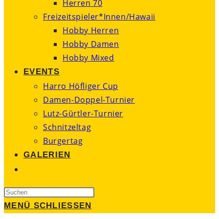
Herren 70
Freizeitspieler*Innen/Hawaii
Hobby Herren
Hobby Damen
Hobby Mixed
EVENTS
Harro Höfliger Cup
Damen-Doppel-Turnier
Lutz-Gürtler-Turnier
Schnitzeltag
Burgertag
GALERIEN
WEBSITE-
SUCHE
Press
UMSCHALTEN
Escape
MENÜ
SCHLIESSEN
to