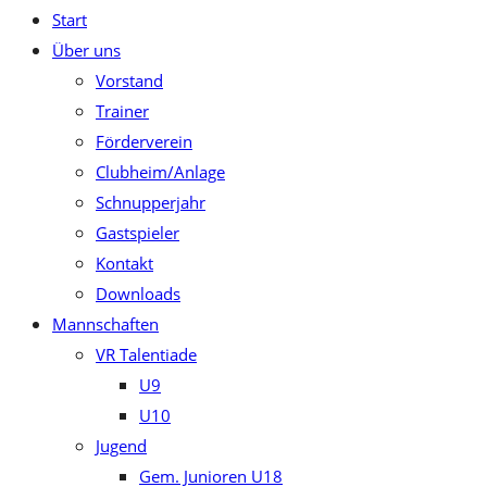
Start
close
Über uns
the
Vorstand
search
Trainer
panel.
Förderverein
Clubheim/Anlage
Schnupperjahr
Gastspieler
Kontakt
Downloads
Mannschaften
VR Talentiade
U9
U10
Jugend
Gem. Junioren U18