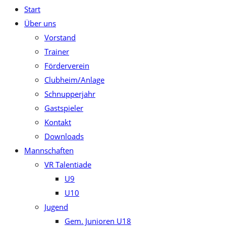
Start
close
Über uns
the
Vorstand
search
Trainer
panel.
Förderverein
Clubheim/Anlage
Schnupperjahr
Gastspieler
Kontakt
Downloads
Mannschaften
VR Talentiade
U9
U10
Jugend
Gem. Junioren U18