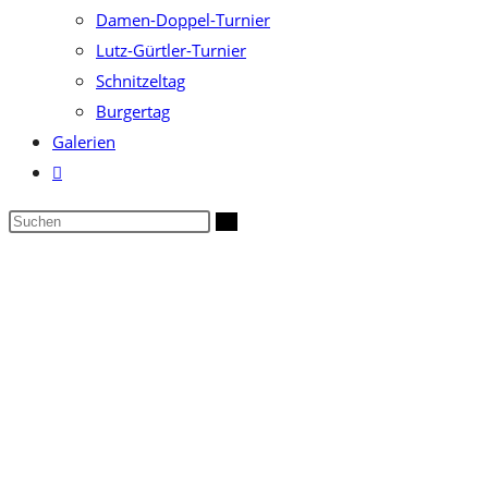
Damen-Doppel-Turnier
Lutz-Gürtler-Turnier
Schnitzeltag
Burgertag
Galerien
Website-
Suche
Diese
umschalten
Website
durchsuchen