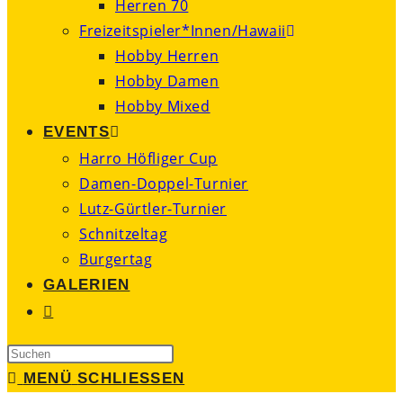
Herren 70
Freizeitspieler*Innen/Hawaii
Hobby Herren
Hobby Damen
Hobby Mixed
EVENTS
Harro Höfliger Cup
Damen-Doppel-Turnier
Lutz-Gürtler-Turnier
Schnitzeltag
Burgertag
GALERIEN
WEBSITE-
SUCHE
Press
UMSCHALTEN
Escape
MENÜ
SCHLIESSEN
to