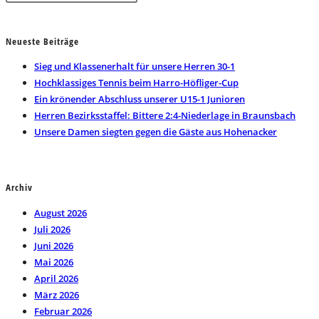
Escape
to
Neueste Beiträge
close
the
Sieg und Klassenerhalt für unsere Herren 30-1
search
Hochklassiges Tennis beim Harro-Höfliger-Cup
panel.
Ein krönender Abschluss unserer U15-1 Junioren
Herren Bezirksstaffel: Bittere 2:4-Niederlage in Braunsbach
Unsere Damen siegten gegen die Gäste aus Hohenacker
Archiv
August 2026
Juli 2026
Juni 2026
Mai 2026
April 2026
März 2026
Februar 2026