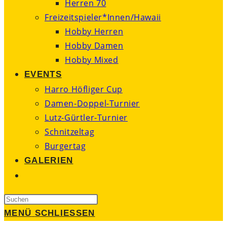
Herren 70
Freizeitspieler*Innen/Hawaii
Hobby Herren
Hobby Damen
Hobby Mixed
EVENTS
Harro Höfliger Cup
Damen-Doppel-Turnier
Lutz-Gürtler-Turnier
Schnitzeltag
Burgertag
GALERIEN
WEBSITE-
SUCHE
Press
UMSCHALTEN
Escape
MENÜ
SCHLIESSEN
to