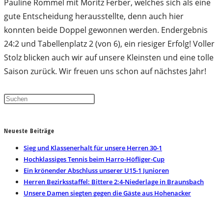
Pauline Rommel mit Moritz Ferber, welches sich als eine
gute Entscheidung herausstellte, denn auch hier
konnten beide Doppel gewonnen werden. Endergebnis
24:2 und Tabellenplatz 2 (von 6), ein riesiger Erfolg! Voller
Stolz blicken auch wir auf unsere Kleinsten und eine tolle
Saison zurück. Wir freuen uns schon auf nächstes Jahr!
Press
Escape
to
Neueste Beiträge
close
the
Sieg und Klassenerhalt für unsere Herren 30-1
search
Hochklassiges Tennis beim Harro-Höfliger-Cup
panel.
Ein krönender Abschluss unserer U15-1 Junioren
Herren Bezirksstaffel: Bittere 2:4-Niederlage in Braunsbach
Unsere Damen siegten gegen die Gäste aus Hohenacker