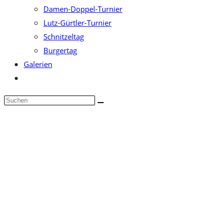
Damen-Doppel-Turnier
Lutz-Gürtler-Turnier
Schnitzeltag
Burgertag
Galerien
Website-
Suche
Diese
umschalten
Website
durchsuchen