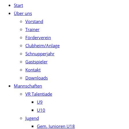
Start
close
Über uns
the
Vorstand
search
Trainer
panel.
Förderverein
Clubheim/Anlage
Schnupperjahr
Gastspieler
Kontakt
Downloads
Mannschaften
VR Talentiade
U9
U10
Jugend
Gem. Junioren U18